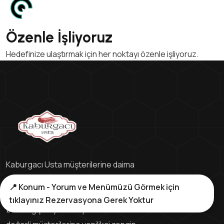
Özenle İşliyoruz
Hedefinize ulaştırmak için her noktayı özenle işliyoruz.
Kaburgacı Usta müşterilerine daima
en iyi hizmeti ve sunumu
📍 Konum - Yorum ve Menümüzü Görmek için
gerçekleştirmek için 2000 yılından
tıklayınız Rezervasyona Gerek Yoktur
beri değişmeyen tek yerinde siz