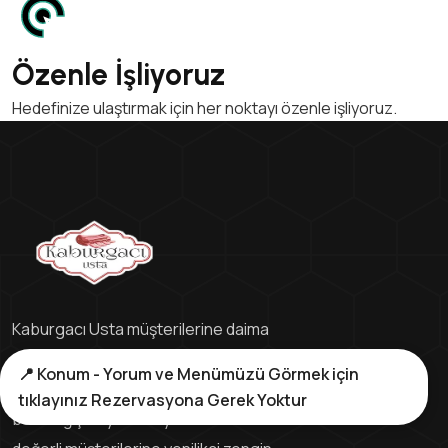
Özenle İşliyoruz
Hedefinize ulaştırmak için her noktayı özenle işliyoruz.
Kaburgacı Usta müşterilerine daima
en iyi hizmeti ve sunumu
📍 Konum - Yorum ve Menümüzü Görmek için
gerçekleştirmek için 2000 yılından
tıklayınız Rezervasyona Gerek Yoktur
beri değişmeyen tek yerinde siz