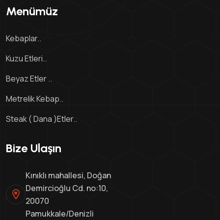
Menümüz
Kebaplar..
Kuzu Etleri..
Beyaz Etler ..
Metrelik Kebap..
Steak ( Dana )Etler..
Bize Ulaşın
Kınıklı mahallesi, Doğan
Demircioğlu Cd. no:10,
20070
Pamukkale/Denizli